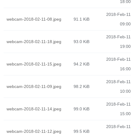
18:00
2018-Feb-11
webcam-2018-02-11-08.jpeg
91.1 KiB
09:00
2018-Feb-11
webcam-2018-02-11-18.jpeg
93.0 KiB
19:00
2018-Feb-11
webcam-2018-02-11-15.jpeg
94.2 KiB
16:00
2018-Feb-11
webcam-2018-02-11-09.jpeg
98.2 KiB
10:00
2018-Feb-11
webcam-2018-02-11-14.jpeg
99.0 KiB
15:00
2018-Feb-11
webcam-2018-02-11-12.jpeg
99.5 KiB