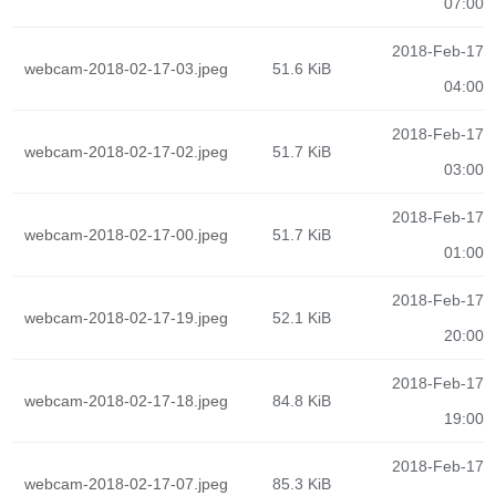
07:00
2018-Feb-17
webcam-2018-02-17-03.jpeg
51.6 KiB
04:00
2018-Feb-17
webcam-2018-02-17-02.jpeg
51.7 KiB
03:00
2018-Feb-17
webcam-2018-02-17-00.jpeg
51.7 KiB
01:00
2018-Feb-17
webcam-2018-02-17-19.jpeg
52.1 KiB
20:00
2018-Feb-17
webcam-2018-02-17-18.jpeg
84.8 KiB
19:00
2018-Feb-17
webcam-2018-02-17-07.jpeg
85.3 KiB