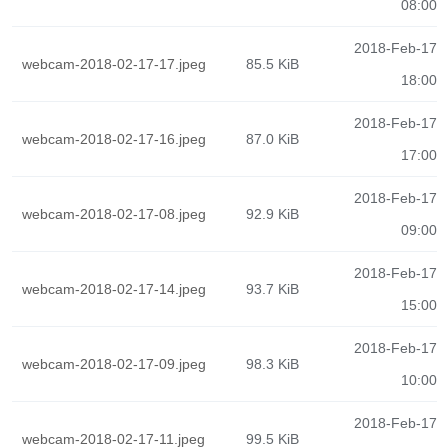
08:00
2018-Feb-17
webcam-2018-02-17-17.jpeg
85.5 KiB
18:00
2018-Feb-17
webcam-2018-02-17-16.jpeg
87.0 KiB
17:00
2018-Feb-17
webcam-2018-02-17-08.jpeg
92.9 KiB
09:00
2018-Feb-17
webcam-2018-02-17-14.jpeg
93.7 KiB
15:00
2018-Feb-17
webcam-2018-02-17-09.jpeg
98.3 KiB
10:00
2018-Feb-17
webcam-2018-02-17-11.jpeg
99.5 KiB